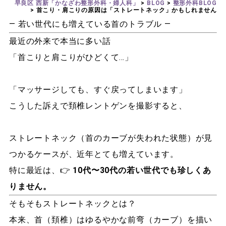
早良区 西新「かなざわ整形外科・婦人科」
>
BLOG
>
整形外科BLOG
>
首こり・肩こりの原因は「ストレートネック」かもしれません
― 若い世代にも増えている首のトラブル ―
最近の外来で本当に多い話
「首こりと肩こりがひどくて…」
「マッサージしても、すぐ戻ってしまいます」
こうした訴えで頚椎レントゲンを撮影すると、
ストレートネック（首のカーブが失われた状態）が見
つかるケースが、近年とても増えています。
特に最近は、👉
10代〜30代の若い世代でも珍しくあ
りません。
そもそもストレートネックとは？
本来、首（頚椎）はゆるやかな前弯（カーブ）を描い