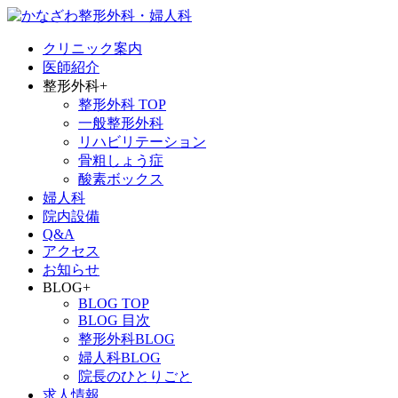
クリニック案内
医師紹介
整形外科
+
整形外科 TOP
一般整形外科
リハビリテーション
骨粗しょう症
酸素ボックス
婦人科
院内設備
Q&A
アクセス
お知らせ
BLOG
+
BLOG TOP
BLOG 目次
整形外科BLOG
婦人科BLOG
院長のひとりごと
求人情報