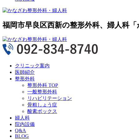
福岡市早良区西新の整形外科、婦人科「
クリニック案内
医師紹介
整形外科
整形外科 TOP
一般整形外科
リハビリテーション
骨粗しょう症
酸素ボックス
婦人科
院内設備
Q&A
BLOG