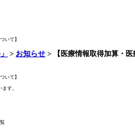
について】
科」
>
お知らせ
>
【医療情報取得加算・医
について】
います。
覧