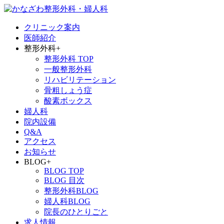
クリニック案内
医師紹介
整形外科
+
整形外科 TOP
一般整形外科
リハビリテーション
骨粗しょう症
酸素ボックス
婦人科
院内設備
Q&A
アクセス
お知らせ
BLOG
+
BLOG TOP
BLOG 目次
整形外科BLOG
婦人科BLOG
院長のひとりごと
求人情報